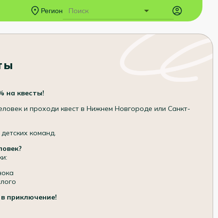
Регион
ты
% на квесты!
еловек и проходи квест в Нижнем Новгороде или Санкт-
 детских команд.
ловек?
и:
нока
слого
 в приключение!