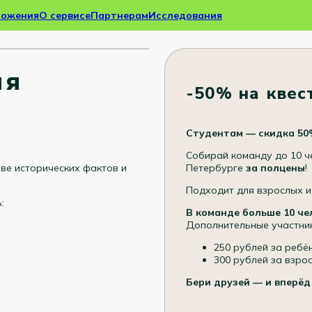
ложения
О сервисе
Партнерам
Исследования
ия
-50% на квес
Студентам — скидка 50
Собирай команду до 10 ч
Петербурге
за полцены
!
ве исторических фактов и
Подходит для взрослых и
:
В команде больше 10 че
Дополнительные участник
250 рублей за ребё
300 рублей за взро
Бери друзей — и вперёд