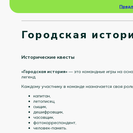
Пред
Городская истор
Исторические квесты
«Городская история»
— это командные игры на осно
легенд.
Каждому участнику в команде назначается своя роль
капитан,
летописец,
сыщик,
дешифровщик,
часовщик,
фотокорреспондент,
человек-память.